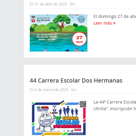
El:
21 de abril de 2025
En:
El domingo 27 de abri
Leer más
44 Carrera Escolar Dos Hermanas
El:
6 de marzo de 2025
En:
La 44ª Carrera Escol
Utrilla”. Inscripción 