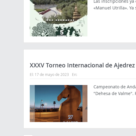
Las inscripciones ya
«Manuel Utrilla». Ya 
XXXV Torneo Internacional de Ajedre
El:
17 de mayo de 2023
En:
Campeonato de Andalu
"Dehesa de Valme".