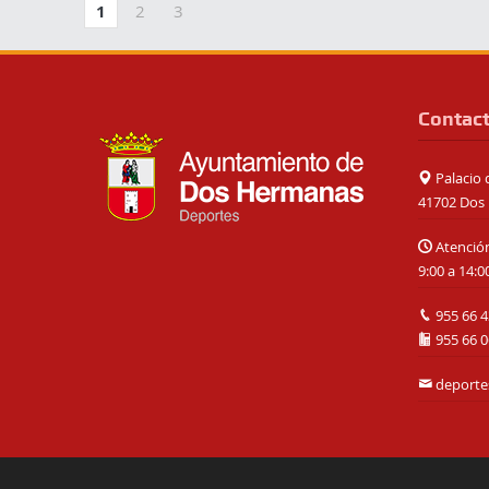
1
2
3
Contac
Palacio d
41702 Dos 
Atención
9:00 a 14:0
955 66 4
955 66 0
deport