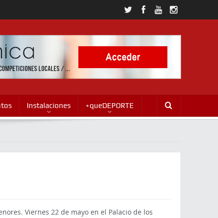
ntos
Instalaciones
+queDEPORTE
nores. Viernes 22 de mayo en el Palacio de los