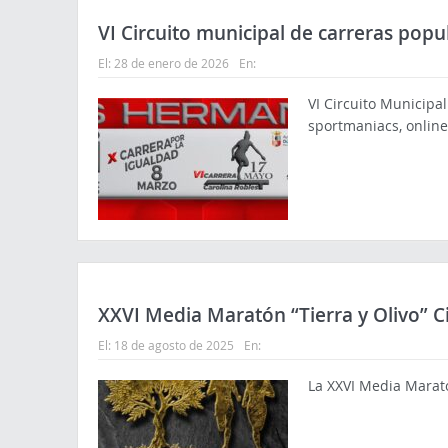
VI Circuito municipal de carreras po
El:
28 de enero de 2026
En:
VI Circuito Municipa
sportmaniacs, online
XXVI Media Maratón “Tierra y Olivo”
El:
18 de agosto de 2025
En:
La XXVI Media Marató