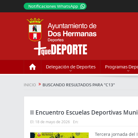
Notificaciones WhatsApp
Delegación de Deportes
Programas Depo
INICIO
BUSCANDO RESULTADOS PARA "C13"
II Encuentro Escuelas Deportivas Mun
El:
18 de mayo de 2026
En:
Tercera jornada del 