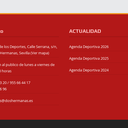
to
ACTUALIDAD
e los Deportes, Calle Serrana, s/n,
Agenda Deportiva 2026
Hermanas, Sevilla (
Ver mapa
)
Agenda Deportiva 2025
 al publico de lunes a viernes de
Agenda Deportiva 2024
0 horas
3 20
/
955 66 44 17
6 96
es@doshermanas.es