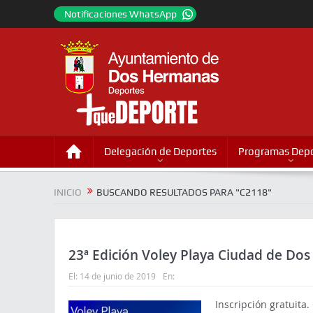
Notificaciones WhatsApp
Delegación de Deportes
Programas Depo
INICIO
BUSCANDO RESULTADOS PARA "C2118"
23ª Edición Voley Playa Ciudad de Do
El:
14 de junio de 2019
En:
Inscripción gratuita