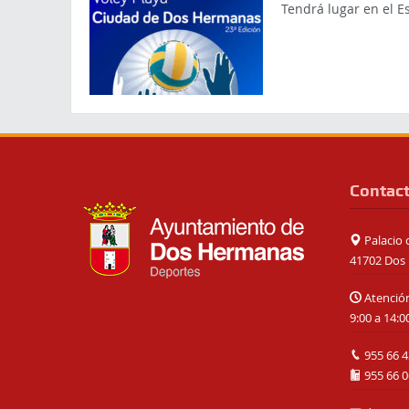
Tendrá lugar en el E
Contac
Palacio d
41702 Dos 
Atención
9:00 a 14:0
955 66 4
955 66 0