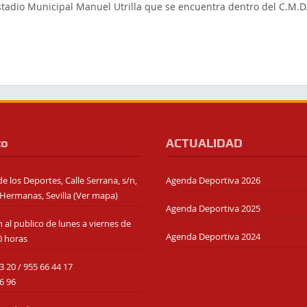
stadio Municipal Manuel Utrilla que se encuentra dentro del C.M.D
to
ACTUALIDAD
e los Deportes, Calle Serrana, s/n,
Agenda Deportiva 2026
Hermanas, Sevilla (
Ver mapa
)
Agenda Deportiva 2025
 al publico de lunes a viernes de
Agenda Deportiva 2024
0 horas
3 20
/
955 66 44 17
6 96