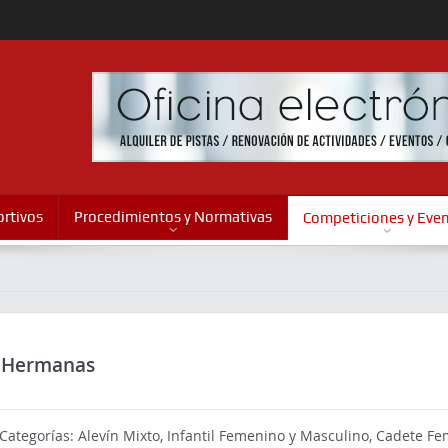
rtivos
Procedimientos y Normativas
Competiciones y Eve
s Hermanas
. Categorías: Alevín Mixto, Infantil Femenino y Masculino, Cadete 