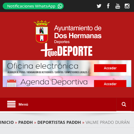
Notificaciones WhatsApp
Menú
INICIO
»
PADDH
»
DEPORTISTAS PADDH
»
VALME PRADO DURÁN