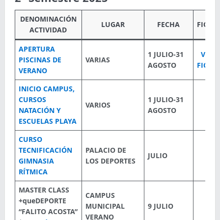
DENOMINACIÓN
LUGAR
FECHA
FICHA
ACTIVIDAD
APERTURA
1 JULIO-31
VER
PISCINAS DE
VARIAS
AGOSTO
FICHA
VERANO
INICIO CAMPUS,
CURSOS
1 JULIO-31
VARIOS
NATACIÓN Y
AGOSTO
ESCUELAS PLAYA
CURSO
TECNIFICACIÓN
PALACIO DE
JULIO
GIMNASIA
LOS DEPORTES
RÍTMICA
MASTER CLASS
CAMPUS
+queDEPORTE
MUNICIPAL
9 JULIO
“FALITO ACOSTA”
VERANO