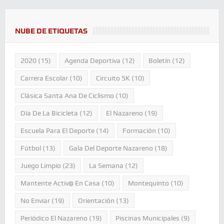
NUBE DE ETIQUETAS
2020
(15)
Agenda Deportiva
(12)
Boletín
(12)
Carrera Escolar
(10)
Circuito 5K
(10)
Clásica Santa Ana De Ciclismo
(10)
Día De La Bicicleta
(12)
El Nazareno
(19)
Escuela Para El Deporte
(14)
Formación
(10)
Fútbol
(13)
Gala Del Deporte Nazareno
(18)
Juego Limpio
(23)
La Semana
(12)
Mantente Activ@ En Casa
(10)
Montequinto
(10)
No Enviar
(19)
Orientación
(13)
Periódico El Nazareno
(19)
Piscinas Municipales
(9)