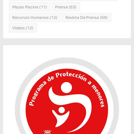
Plazas Piscina
(11)
Prensa
(63)
Recursos Humanos
(12)
Revista De Prensa
(69)
Videos
(12)