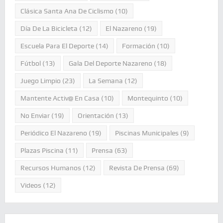
Clásica Santa Ana De Ciclismo
(10)
Día De La Bicicleta
(12)
El Nazareno
(19)
Escuela Para El Deporte
(14)
Formación
(10)
Fútbol
(13)
Gala Del Deporte Nazareno
(18)
Juego Limpio
(23)
La Semana
(12)
Mantente Activ@ En Casa
(10)
Montequinto
(10)
No Enviar
(19)
Orientación
(13)
Periódico El Nazareno
(19)
Piscinas Municipales
(9)
Plazas Piscina
(11)
Prensa
(63)
Recursos Humanos
(12)
Revista De Prensa
(69)
Videos
(12)