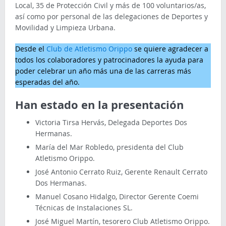
Local, 35 de Protección Civil y más de 100 voluntarios/as,
así como por personal de las delegaciones de Deportes y
Movilidad y Limpieza Urbana.
Desde el
Club de Atletismo Orippo
se quiere agradecer a
todos los colaboradores y patrocinadores la ayuda para
poder celebrar un año más una de las carreras más
esperadas del año.
Han estado en la presentación
Victoria Tirsa Hervás, Delegada Deportes Dos
Hermanas.
María del Mar Robledo, presidenta del Club
Atletismo Orippo.
José Antonio Cerrato Ruiz, Gerente Renault Cerrato
Dos Hermanas.
Manuel Cosano Hidalgo, Director Gerente Coemi
Técnicas de Instalaciones SL.
José Miguel Martín, tesorero Club Atletismo Orippo.