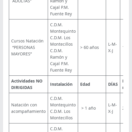
ADULTAS”
Ramón y
Cajal P.M.
Fuente Rey
C.D.M.
Montequinto
C.D.M. Los
Cursos Natación
Montecillos
L-M-
“PERSONAS
> 60 años
10 €
C.D.M.
X-J
MAYORES”
Ramón y
Cajal P.M.
Fuente Rey
Actividades NO
Prec
Instalación
Edad
DÍAS
DIRIGIDAS
mes
C.D.M.
Natación con
Montequinto
L-M-
> 1 año
22 €
acompañamiento
C.D.M. Los
X-J
Montecillos
C.D.M.