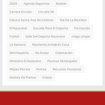
2020
Agenda Deportiva
Boletín
Carrera Escolar
Circuito 5K
Clásica Santa Ana De Ciclismo
Día De La Bicicleta
El Nazareno
Escuela Para El Deporte
Formación
Fútbol
Gala Del Deporte Nazareno
Juego Limpio
La Semana
Mantente Activ@ En Casa
Montequinto
No Enviar
Orientación
Periódico El Nazareno
Piscinas Municipales
Plazas Piscina
Prensa
Recursos Humanos
Revista De Prensa
Videos