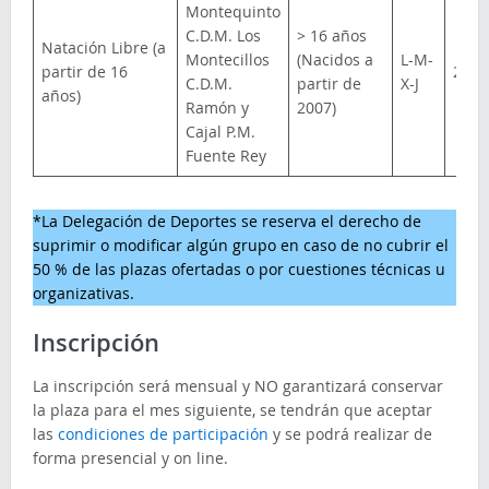
Montequinto
C.D.M. Los
> 16 años
Natación Libre (a
Montecillos
(Nacidos a
L-M-
partir de 16
22€
C.D.M.
partir de
X-J
años)
Ramón y
2007)
Cajal P.M.
Fuente Rey
*La Delegación de Deportes se reserva el derecho de
suprimir o modificar algún grupo en caso de no cubrir el
50 % de las plazas ofertadas o por cuestiones técnicas u
organizativas.
Inscripción
La inscripción será mensual y NO garantizará conservar
la plaza para el mes siguiente, se tendrán que aceptar
las
condiciones de participación
y se podrá realizar de
forma presencial y on line.