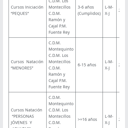
C.D.M. Los
Cursos Iniciación
Montecillos
3-6 años
L-M-
22 €
“PEQUES”
C.D.M.
(Cumplidos)
X-J
Ramón y
Cajal P.M.
Fuente Rey
C.D.M.
Montequinto
C.D.M. Los
Cursos Natación
Montecillos
L-M-
6-15 años
22 €
“MENORES”
C.D.M.
X-J
Ramón y
Cajal P.M.
Fuente Rey
C.D.M.
Montequinto
Cursos Natación
C.D.M. Los
“PERSONAS
Montecillos
L-M-
>=16 años
22 €
JÓVENES Y
C.D.M.
X-J