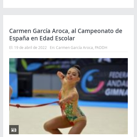
Comparte
Comparte
Comparte
Carmen García Aroca, al Campeonato de
España en Edad Escolar
El:
19 de abril de 2022
En:
Carmen García Aroca
,
PADDH