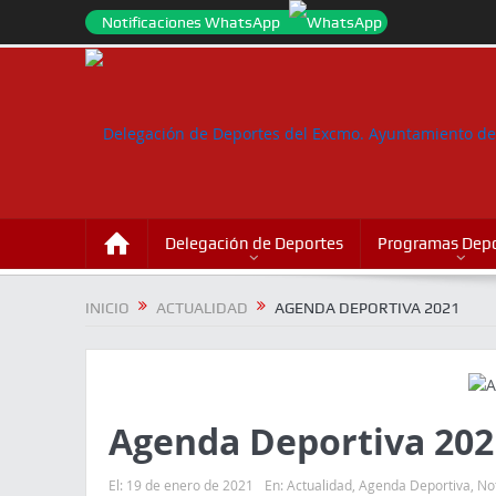
Notificaciones WhatsApp
Delegación de Deportes
Programas Depo
INICIO
ACTUALIDAD
AGENDA DEPORTIVA 2021
Agenda Deportiva 202
El:
19 de enero de 2021
En:
Actualidad
,
Agenda Deportiva
,
Not