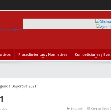
rtivos
Procedimientos y Normativas
Competiciones y Eve
1
icias
Imprimir
Correo Electr