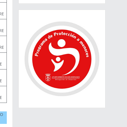
RE
RE
RE
E
E
E
SO