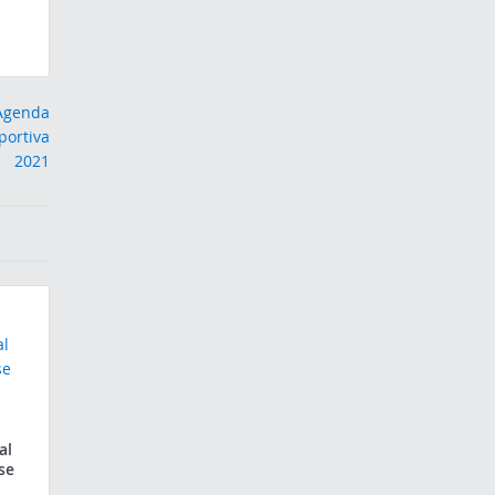
al
se