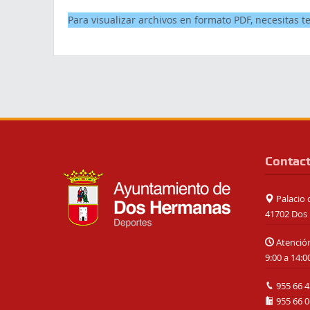
Para visualizar archivos en formato PDF, necesitas t
Contac
Palacio d
41702 Dos 
Atención
9:00 a 14:0
955 66 4
955 66 0