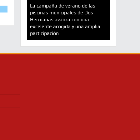
La campaña de verano de las
piscinas municipales de Dos
Hermanas avanza con una
excelente acogida y una amplia
participación