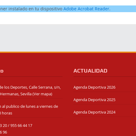
ener instalado en tu dispositivo
Adobe Acrobat Reader
.
to
ACTUALIDAD
e los Deportes, Calle Serrana, s/n,
Agenda Deportiva 2026
Hermanas, Sevilla (
Ver mapa
)
Agenda Deportiva 2025
 al publico de lunes a viernes de
Agenda Deportiva 2024
0 horas
3 20
/
955 66 44 17
6 96