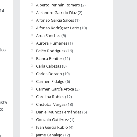
Alberto Periñán Romero
(2)
 14
Alejandro Garrido Díaz
(2)
Alfonso García Salces
(1)
Alfonso Rodríguez Lario
(10)
Aroa Sánchez
(9)
Aurora Humanes
(1)
tos
Belén Rodríguez
(16)
Blanca Benítez
(11)
Carla Cabezas
(8)
Carlos Dorado
(19)
Carmen Fidalgo
(6)
Carmen García Aroca
(3)
Carolina Robles
(12)
ista
Cristobal Vargas
(13)
to
Daniel Muñoz Fernández
(5)
Gonzalo Gutiérrez
(1)
Iván García Rubio
(4)
Jaime Canalejo
(12)
a