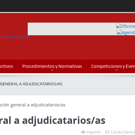
rtivos
Procedimientos y Normativas
Competiciones y Eve
 GENERAL A ADJUDICATARIOS/AS
al a adjudicatarios/as
Imprimir
Correo Electr