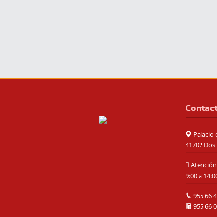
Contac
Palacio d
41702 Dos 
Atención 
9:00 a 14:0
955 66 4
955 66 0