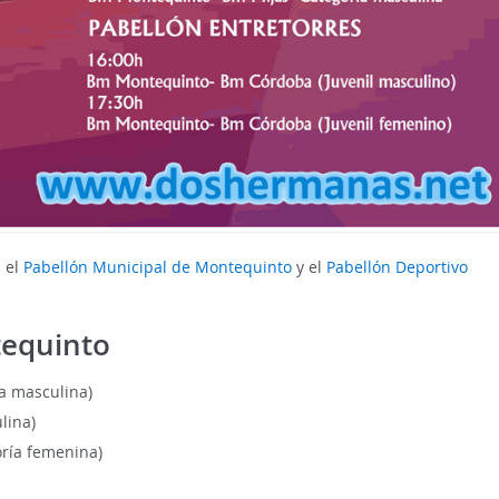
 el
Pabellón Municipal de Montequinto
y el
Pabellón Deportivo
tequinto
a masculina)
lina)
ría femenina)