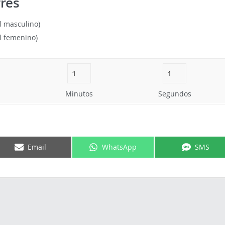
res
 masculino)
l femenino)
Minutos
Segundos
Email
WhatsApp
SMS