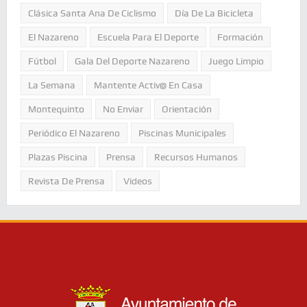
Clásica Santa Ana De Ciclismo
Día De La Bicicleta
El Nazareno
Escuela Para El Deporte
Formación
Fútbol
Gala Del Deporte Nazareno
Juego Limpio
La Semana
Mantente Activ@ En Casa
Montequinto
No Enviar
Orientación
Periódico El Nazareno
Piscinas Municipales
Plazas Piscina
Prensa
Recursos Humanos
Revista De Prensa
Videos