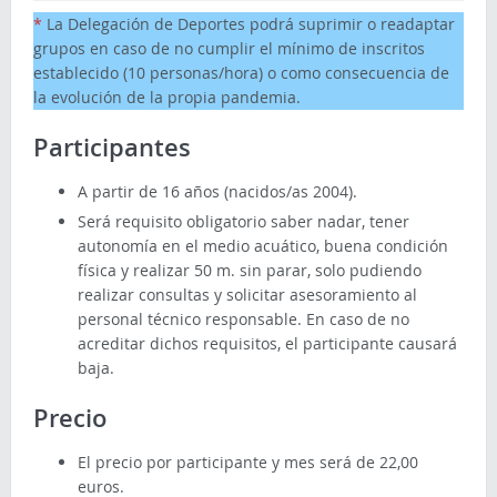
*
La Delegación de Deportes podrá suprimir o readaptar
grupos en caso de no cumplir el mínimo de inscritos
establecido (10 personas/hora) o como consecuencia de
la evolución de la propia pandemia.
Participantes
A partir de 16 años (nacidos/as 2004).
Será requisito obligatorio saber nadar, tener
autonomía en el medio acuático, buena condición
física y realizar 50 m. sin parar, solo pudiendo
realizar consultas y solicitar asesoramiento al
personal técnico responsable. En caso de no
acreditar dichos requisitos, el participante causará
baja.
Precio
El precio por participante y mes será de 22,00
euros.