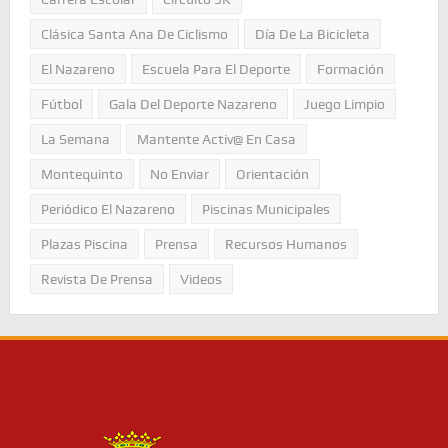
Clásica Santa Ana De Ciclismo
Día De La Bicicleta
El Nazareno
Escuela Para El Deporte
Formación
Fútbol
Gala Del Deporte Nazareno
Juego Limpio
La Semana
Mantente Activ@ En Casa
Montequinto
No Enviar
Orientación
Periódico El Nazareno
Piscinas Municipales
Plazas Piscina
Prensa
Recursos Humanos
Revista De Prensa
Videos