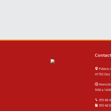
Contac
Palacio d
41702 Dos 
Atención
9:00 a 14:0
955 66 4
955 66 0