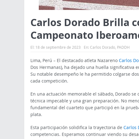
Carlos Dorado Brilla 
Campeonato Iberoame
El:
18 de septiembre de 2023
En:
Carlos Dorado
,
PADDH
Lima, Perú – El destacado atleta Nazareno
Carlos Do
Dos Hermanas), ha dejado una huella significativa
Su notable desempeño le ha permitido colgarse do
cada competición.
En una actuación memorable el sábado, Dorado se c
técnica impecable y una gran preparación. No meno
fundamental del cuarteto que participó en la prue
plata.
Esta participación solidifica la trayectoria de
Carlos
competencias. Esperamos continuar viendo su desarr