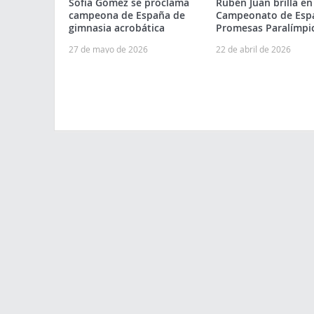
Sofía Gómez se proclama
Rubén Juan brilla en
campeona de España de
Campeonato de Esp
gimnasia acrobática
Promesas Paralímpi
27 de mayo de 2026
22 de abril de 2026