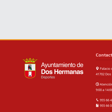
Contac
Palacio d
41702 Dos 
Atención
9:00 a 14:0
955 66 4
955 66 0