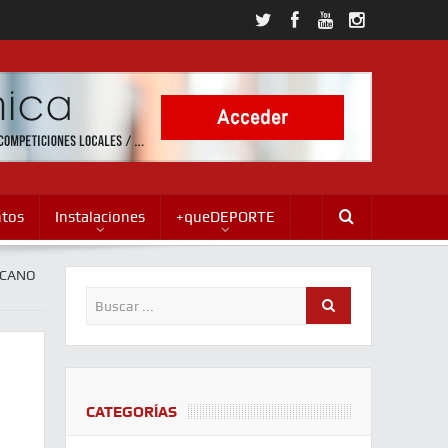
ntos
Instalaciones
+queDEPORTE
ICANO
CATEGORÍAS