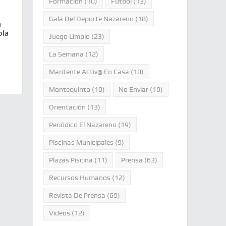
Formación
(10)
Fútbol
(13)
Gala Del Deporte Nazareno
(18)
a
ola
Juego Limpio
(23)
La Semana
(12)
Mantente Activ@ En Casa
(10)
Montequinto
(10)
No Enviar
(19)
Orientación
(13)
Periódico El Nazareno
(19)
Piscinas Municipales
(9)
Plazas Piscina
(11)
Prensa
(63)
Recursos Humanos
(12)
Revista De Prensa
(69)
Videos
(12)