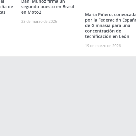
 el
Dani Muñoz firma un
aña de
segundo puesto en Brasil
cas
en Moto2
María Piñero, convocad
por la Federación Españ
23 de marzo de 2026
de Gimnasia para una
concentración de
tecnificación en León
19 de marzo de 2026