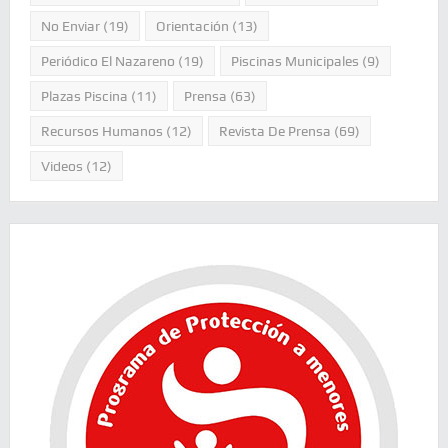
No Enviar
(19)
Orientación
(13)
Periódico El Nazareno
(19)
Piscinas Municipales
(9)
Plazas Piscina
(11)
Prensa
(63)
Recursos Humanos
(12)
Revista De Prensa
(69)
Videos
(12)