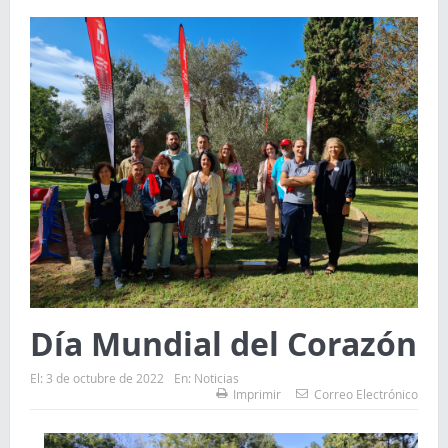
Día Mundial del Corazón
El:
3 de octubre de 2022
En:
Noticias
Imprimir
Correo Electrónico