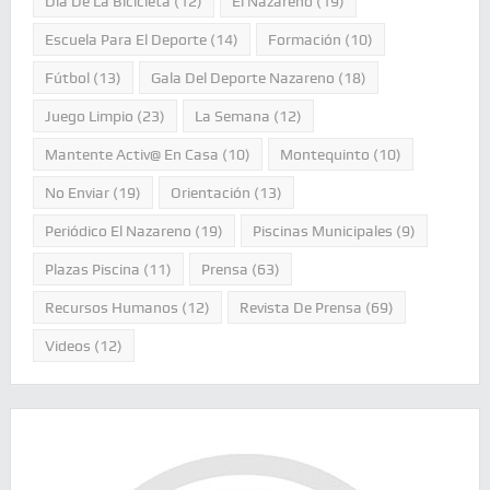
Día De La Bicicleta
(12)
El Nazareno
(19)
Escuela Para El Deporte
(14)
Formación
(10)
Fútbol
(13)
Gala Del Deporte Nazareno
(18)
Juego Limpio
(23)
La Semana
(12)
Mantente Activ@ En Casa
(10)
Montequinto
(10)
No Enviar
(19)
Orientación
(13)
Periódico El Nazareno
(19)
Piscinas Municipales
(9)
Plazas Piscina
(11)
Prensa
(63)
Recursos Humanos
(12)
Revista De Prensa
(69)
Videos
(12)