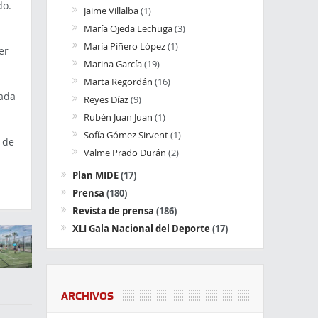
do.
Jaime Villalba
(1)
María Ojeda Lechuga
(3)
María Piñero López
(1)
er
Marina García
(19)
Marta Regordán
(16)
iada
Reyes Díaz
(9)
Rubén Juan Juan
(1)
Sofía Gómez Sirvent
(1)
 de
Valme Prado Durán
(2)
Plan MIDE
(17)
Prensa
(180)
Revista de prensa
(186)
XLI Gala Nacional del Deporte
(17)
ARCHIVOS