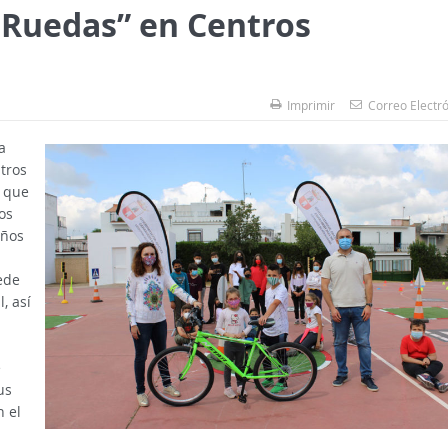
Ruedas” en Centros
Imprimir
Correo Electr
a
tros
 que
os
eños
cede
, así
e
us
 el