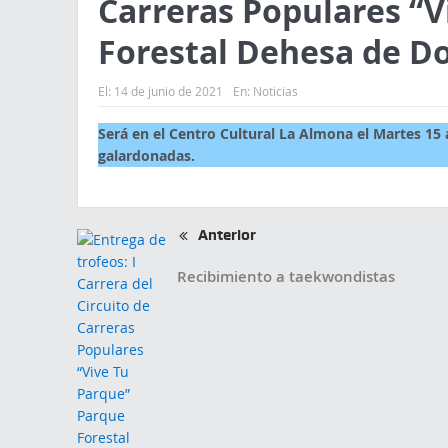
Carreras Populares “V
Forestal Dehesa de D
El:
14 de junio de 2021
En:
Noticias
Será en el Centro Cultural La Almona el Martes 15 
galardonadas.
Anterior
Recibimiento a taekwondistas