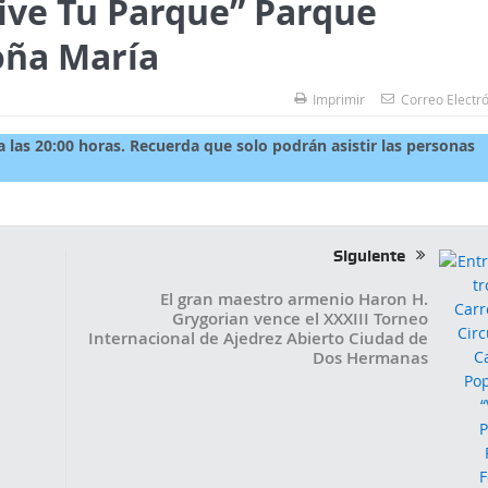
ive Tu Parque” Parque
oña María
Imprimir
Correo Electr
a las 20:00 horas. Recuerda que solo podrán asistir las personas
Siguiente
El gran maestro armenio Haron H.
Grygorian vence el XXXIII Torneo
Internacional de Ajedrez Abierto Ciudad de
Dos Hermanas