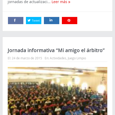
jornadas de actualizaci...
Leer más
Tweet
Comparte
Comparte
Comparte
Jornada informativa “Mi amigo el árbitro”
El:
24 de marzo de 2015
En:
Actividades
,
Juego Limpio