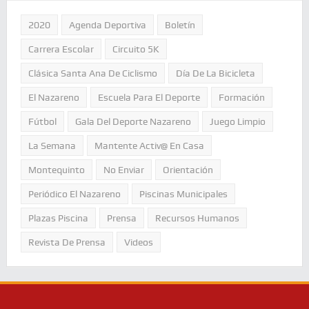
2020
Agenda Deportiva
Boletín
Carrera Escolar
Circuito 5K
Clásica Santa Ana De Ciclismo
Día De La Bicicleta
El Nazareno
Escuela Para El Deporte
Formación
Fútbol
Gala Del Deporte Nazareno
Juego Limpio
La Semana
Mantente Activ@ En Casa
Montequinto
No Enviar
Orientación
Periódico El Nazareno
Piscinas Municipales
Plazas Piscina
Prensa
Recursos Humanos
Revista De Prensa
Videos