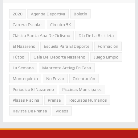
2020
Agenda Deportiva
Boletín
Carrera Escolar
Circuito 5K
Clásica Santa Ana De Ciclismo
Día De La Bicicleta
El Nazareno
Escuela Para El Deporte
Formación
Fútbol
Gala Del Deporte Nazareno
Juego Limpio
La Semana
Mantente Activ@ En Casa
Montequinto
No Enviar
Orientación
Periódico El Nazareno
Piscinas Municipales
Plazas Piscina
Prensa
Recursos Humanos
Revista De Prensa
Videos