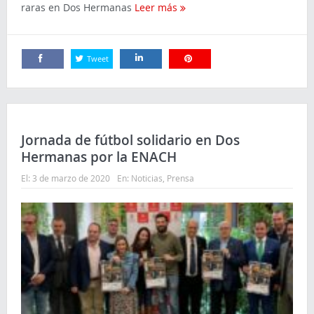
raras en Dos Hermanas
Leer más
Tweet
Comparte
Comparte
Comparte
Jornada de fútbol solidario en Dos
Hermanas por la ENACH
El:
3 de marzo de 2020
En:
Noticias
,
Prensa