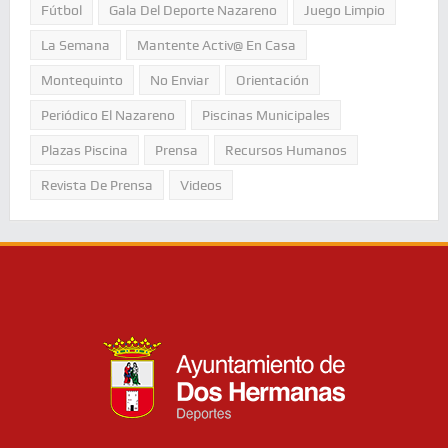
Fútbol
Gala Del Deporte Nazareno
Juego Limpio
La Semana
Mantente Activ@ En Casa
Montequinto
No Enviar
Orientación
Periódico El Nazareno
Piscinas Municipales
Plazas Piscina
Prensa
Recursos Humanos
Revista De Prensa
Videos