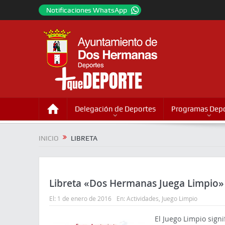
Notificaciones WhatsApp
Delegación de Deportes
Programas Depo
INICIO
LIBRETA
Libreta «Dos Hermanas Juega Limpio»
El:
1 de enero de 2016
En:
Actividades
,
Juego Limpio
El Juego Limpio sign