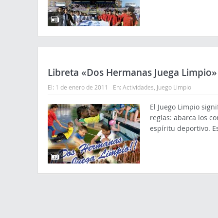
Libreta «Dos Hermanas Juega Limpio»
El:
1 de enero de 2011
En:
Actividades
,
Juego Limpio
El Juego Limpio sign
reglas: abarca los c
espíritu deportivo. 