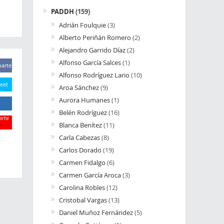
PADDH
(159)
Adrián Foulquie
(3)
Alberto Periñán Romero
(2)
Alejandro Garrido Díaz
(2)
Alfonso García Salces
(1)
arte
Alfonso Rodríguez Lario
(10)
eet
Aroa Sánchez
(9)
Aurora Humanes
(1)
Belén Rodríguez
(16)
rte
Blanca Benítez
(11)
Carla Cabezas
(8)
rte
Carlos Dorado
(19)
Carmen Fidalgo
(6)
Carmen García Aroca
(3)
Carolina Robles
(12)
Cristobal Vargas
(13)
Daniel Muñoz Fernández
(5)