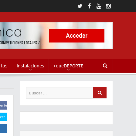
ntos
Instalaciones
+queDEPORTE
arte
eet