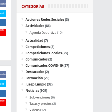
arte
CATEGORÍAS
eet
Acciones Redes Sociales
(3)
Actividades
(86)
rte
Agenda Deportiva
(10)
rte
Actualidad
(7)
Competiciones
(3)
Competiciones locales
(25)
Comunicados
(2)
Comunicados COVID-19
(27)
Destacados
(2)
arte
Formación
(29)
eet
Juego Limpio
(32)
Noticias
(909)
Subvenciones
(6)
rte
Tasas y precios
(2)
Videos
(12)
rte