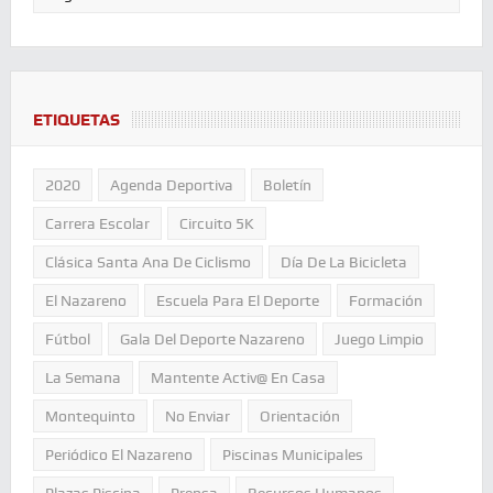
ETIQUETAS
2020
Agenda Deportiva
Boletín
Carrera Escolar
Circuito 5K
Clásica Santa Ana De Ciclismo
Día De La Bicicleta
El Nazareno
Escuela Para El Deporte
Formación
Fútbol
Gala Del Deporte Nazareno
Juego Limpio
La Semana
Mantente Activ@ En Casa
Montequinto
No Enviar
Orientación
Periódico El Nazareno
Piscinas Municipales
Plazas Piscina
Prensa
Recursos Humanos