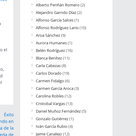
Alberto Periñán Romero
(2)
Alejandro Garrido Díaz
(2)
Alfonso García Salces
(1)
o
Alfonso Rodríguez Lario
(10)
Aroa Sánchez
(9)
Aurora Humanes
(1)
o el
Belén Rodríguez
(16)
Blanca Benítez
(11)
Carla Cabezas
(8)
o,
Carlos Dorado
(19)
ad
Carmen Fidalgo
(6)
l
Carmen García Aroca
(3)
Carolina Robles
(12)
Cristobal Vargas
(13)
Daniel Muñoz Fernández
(5)
Gonzalo Gutiérrez
(1)
Iván García Rubio
(4)
Jaime Canalejo
(12)