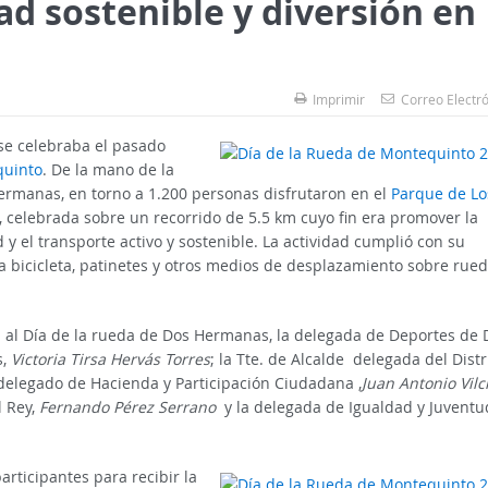
d sostenible y diversión en
Imprimir
Correo Electr
 se celebraba el pasado
quinto
. De la mano de la
rmanas, en torno a 1.200 personas disfrutaron en el
Parque de Lo
, celebrada sobre un recorrido de 5.5 km cuyo fin era promover la
d y el transporte activo y sostenible. La actividad cumplió con su
la bicicleta, patinetes y otros medios de desplazamiento sobre rue
n al Día de la rueda de Dos Hermanas, la delegada de Deportes de 
s,
Victoria Tirsa Hervás Torres
; la Tte. de Alcalde delegada del Distr
y delegado de Hacienda y Participación Ciudadana ,
Juan Antonio Vilc
l Rey,
Fernando Pérez Serrano
y la delegada de Igualdad y Juventu
articipantes para recibir la