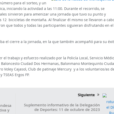
úmero para el sorteo, y un
a, iniciando la actividad a las 11:00. Durante el recorrido, se
uales sirvieron para amenizar una jornada que tuvo su punto y
as 12 bicicletas de montaña. Al finalizar él mismo se llevaron a cab
ron que todos y todas las participantes siguieran disfrutando en el
a el cierre a la jornada, en la que también acompañó para su éxit
el trabajo y esfuerzo realizado por la Policía Local, Servicio Médic
Club Baloncesto Ciudad Dos Hermanas, Balonmano Montequinto Ciud
 Voley Cajasol, Club de patinaje Mercury y a los voluntarios/as de
 y TSEAS Ergos FP.
Siguiente
Suplemento informativo de la Delegación
andesa
de Deportes: 11 de octubre de 2023
iva y