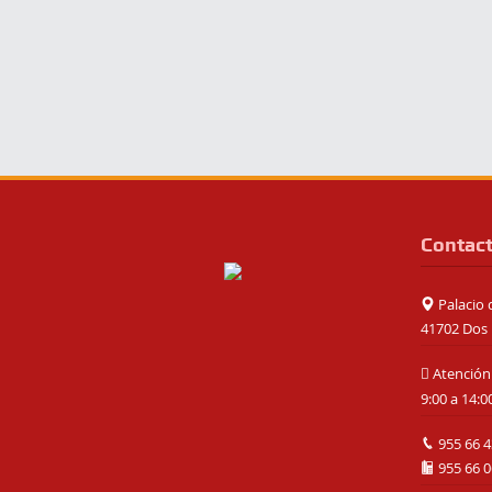
Contac
Palacio d
41702 Dos 
Atención 
9:00 a 14:0
955 66 4
955 66 0