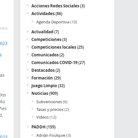
Acciones Redes Sociales
(3)
Actividades
(86)
Agenda Deportiva
(10)
ónico
Actualidad
(7)
Competiciones
(3)
Competiciones locales
(25)
s
Comunicados
(2)
Comunicados COVID-19
(27)
Destacados
(2)
das
Formación
(29)
Juego Limpio
(32)
Noticias
(909)
Dos
ito
Subvenciones
(6)
hes
Tasas y precios
(2)
d,
Videos
(12)
PADDH
(159)
Adrián Foulquie
(3)