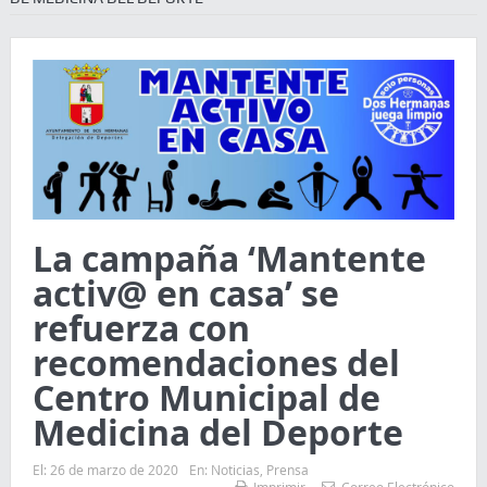
La campaña ‘Mantente
activ@ en casa’ se
refuerza con
recomendaciones del
Centro Municipal de
Medicina del Deporte
El:
26 de marzo de 2020
En:
Noticias
,
Prensa