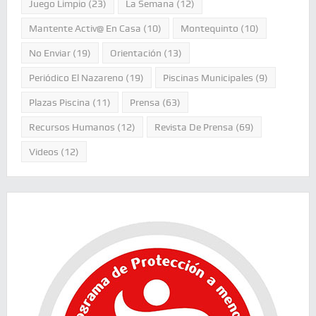
Juego Limpio
(23)
La Semana
(12)
Mantente Activ@ En Casa
(10)
Montequinto
(10)
No Enviar
(19)
Orientación
(13)
Periódico El Nazareno
(19)
Piscinas Municipales
(9)
Plazas Piscina
(11)
Prensa
(63)
Recursos Humanos
(12)
Revista De Prensa
(69)
Videos
(12)