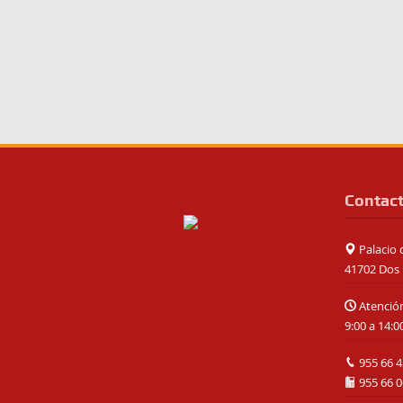
Contac
Palacio d
41702 Dos 
Atención
9:00 a 14:0
955 66 4
955 66 0