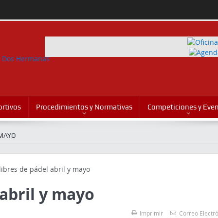
rtivos
Procedimientos y Normativas
Competiciones y Eve
 MAYO
 abril y mayo
Imprimir
Correo Electr