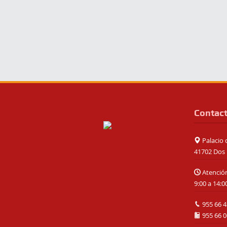
Contac
Palacio d
41702 Dos 
Atención
9:00 a 14:0
955 66 4
955 66 0