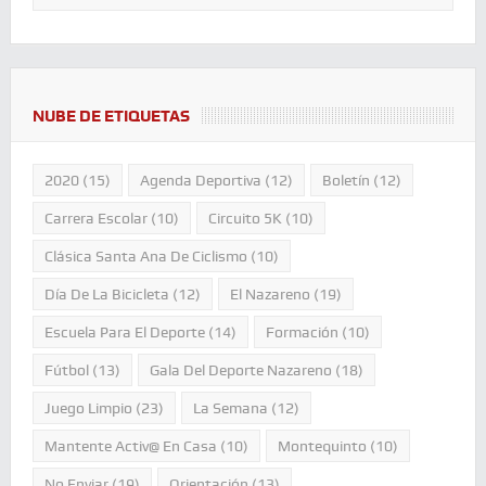
NUBE DE ETIQUETAS
2020
(15)
Agenda Deportiva
(12)
Boletín
(12)
Carrera Escolar
(10)
Circuito 5K
(10)
Clásica Santa Ana De Ciclismo
(10)
Día De La Bicicleta
(12)
El Nazareno
(19)
Escuela Para El Deporte
(14)
Formación
(10)
Fútbol
(13)
Gala Del Deporte Nazareno
(18)
Juego Limpio
(23)
La Semana
(12)
Mantente Activ@ En Casa
(10)
Montequinto
(10)
No Enviar
(19)
Orientación
(13)