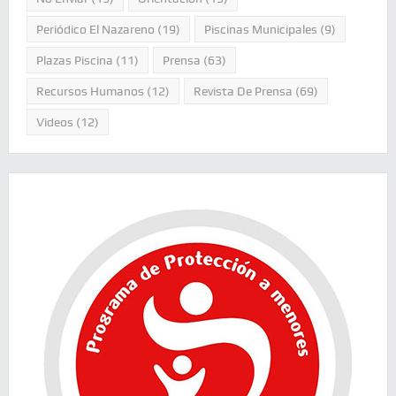
Periódico El Nazareno
(19)
Piscinas Municipales
(9)
Plazas Piscina
(11)
Prensa
(63)
Recursos Humanos
(12)
Revista De Prensa
(69)
Videos
(12)