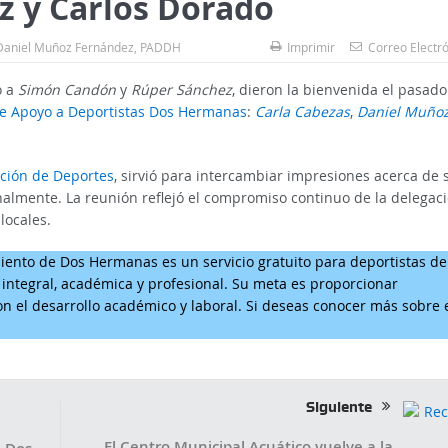
z y Carlos Dorado
Daniel Muñoz Fernández
,
PADDH
Imprimir
Correo Electr
o a
Simón Candón
y
Rúper Sánchez
, dieron la bienvenida el pasado
e Apoyo a Deportistas Dos Hermanas
:
Carla Cabezas
,
Daniel Muño
ción de Deportes
, sirvió para intercambiar impresiones acerca de 
onalmente. La reunión reflejó el compromiso continuo de la delegac
locales.
iento de Dos Hermanas es un servicio gratuito para deportistas de
integral, académica y profesional. Su meta es proporcionar
on el desarrollo académico y laboral. Si deseas conocer más sobre 
Siguiente
El Centro Municipal Acuático vuelve a la