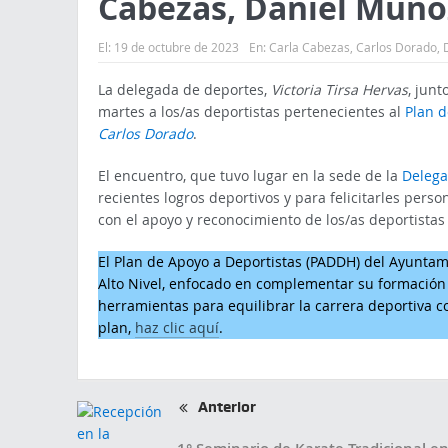
Cabezas, Daniel Muño
El:
19 de octubre de 2023
En:
Carla Cabezas
,
Carlos Dorado
,
La delegada de deportes,
Victoria Tirsa Hervas
, junt
martes a los/as deportistas pertenecientes al
Plan d
Carlos Dorado
.
El encuentro, que tuvo lugar en la sede de la
Delega
recientes logros deportivos y para felicitarles pers
con el apoyo y reconocimiento de los/as deportistas 
El Plan de Apoyo a Deportistas (PADDH) del Ayuntam
Alto Nivel, enfocado en complementar su formación 
herramientas para equilibrar la carrera deportiva c
plan,
haz clic aquí
.
Anterior