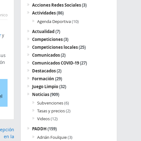
Acciones Redes Sociales
(3)
Actividades
(86)
ónico
Agenda Deportiva
(10)
Actualidad
(7)
z
y
Competiciones
(3)
Competiciones locales
(25)
Comunicados
(2)
sus
ión
Comunicados COVID-19
(27)
Destacados
(2)
Formación
(29)
Juego Limpio
(32)
Noticias
(909)
el
Subvenciones
(6)
Tasas y precios
(2)
Videos
(12)
PADDH
(159)
Adrián Foulquie
(3)