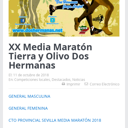
XX Media Maratón
Tierra y Olivo Dos
Hermanas
El:
11 de octubre de 2018
En:
Competiciones locales
,
Destacados
,
Noticias
Imprimir
Correo Electrónico
GENERAL MASCULINA
GENERAL FEMENINA
CTO PROVINCIAL SEVILLA MEDIA MARATÓN 2018