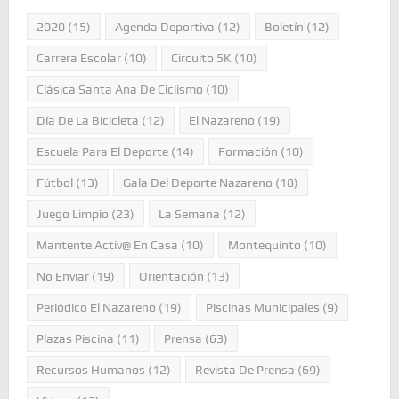
2020
(15)
Agenda Deportiva
(12)
Boletín
(12)
Carrera Escolar
(10)
Circuito 5K
(10)
Clásica Santa Ana De Ciclismo
(10)
Día De La Bicicleta
(12)
El Nazareno
(19)
Escuela Para El Deporte
(14)
Formación
(10)
Fútbol
(13)
Gala Del Deporte Nazareno
(18)
Juego Limpio
(23)
La Semana
(12)
Mantente Activ@ En Casa
(10)
Montequinto
(10)
No Enviar
(19)
Orientación
(13)
Periódico El Nazareno
(19)
Piscinas Municipales
(9)
Plazas Piscina
(11)
Prensa
(63)
Recursos Humanos
(12)
Revista De Prensa
(69)