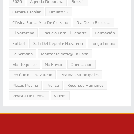
2020
Agenda Deportiva
Boletín
Carrera Escolar
Circuito 5K
Clásica Santa Ana De Ciclismo
Día De La Bicicleta
El Nazareno
Escuela Para El Deporte
Formación
Fútbol
Gala Del Deporte Nazareno
Juego Limpio
La Semana
Mantente Activ@ En Casa
Montequinto
No Enviar
Orientación
Periódico El Nazareno
Piscinas Municipales
Plazas Piscina
Prensa
Recursos Humanos
Revista De Prensa
Videos