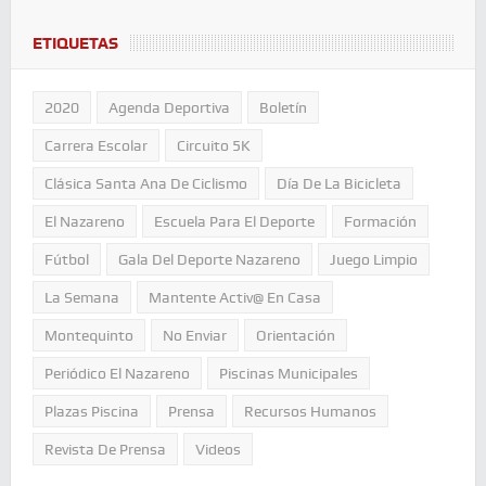
ETIQUETAS
2020
Agenda Deportiva
Boletín
Carrera Escolar
Circuito 5K
Clásica Santa Ana De Ciclismo
Día De La Bicicleta
El Nazareno
Escuela Para El Deporte
Formación
Fútbol
Gala Del Deporte Nazareno
Juego Limpio
La Semana
Mantente Activ@ En Casa
Montequinto
No Enviar
Orientación
Periódico El Nazareno
Piscinas Municipales
Plazas Piscina
Prensa
Recursos Humanos
Revista De Prensa
Videos