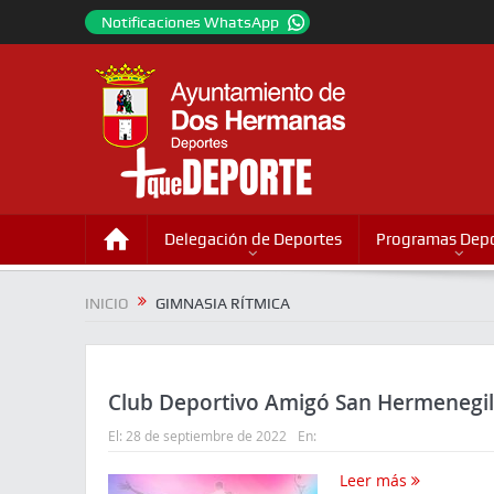
Notificaciones WhatsApp
Delegación de Deportes
Programas Depo
INICIO
GIMNASIA RÍTMICA
Club Deportivo Amigó San Hermenegi
El:
28 de septiembre de 2022
En:
Leer más