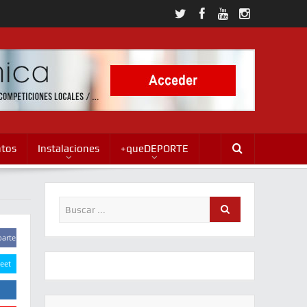
ntos
Instalaciones
+queDEPORTE
arte
eet