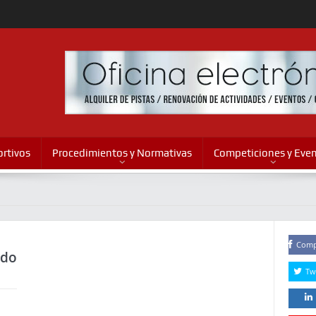
rtivos
Procedimientos y Normativas
Competiciones y Eve
Comp
ldo
Tw