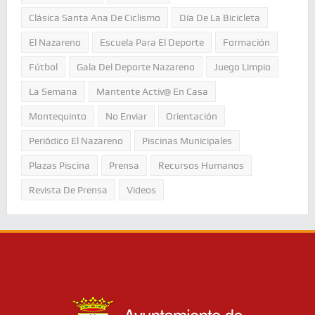
Clásica Santa Ana De Ciclismo
Día De La Bicicleta
El Nazareno
Escuela Para El Deporte
Formación
Fútbol
Gala Del Deporte Nazareno
Juego Limpio
La Semana
Mantente Activ@ En Casa
Montequinto
No Enviar
Orientación
Periódico El Nazareno
Piscinas Municipales
Plazas Piscina
Prensa
Recursos Humanos
Revista De Prensa
Videos